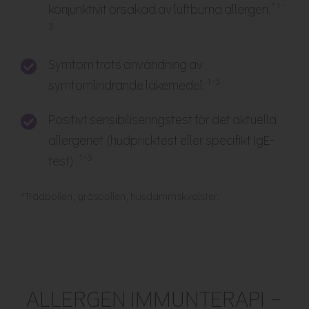
*1-
konjunktivit orsakad av luftburna allergen.
3
Symtom trots användning av
1-3
symtomlindrande läkemedel.
Positivt sensibiliseringstest för det aktuella
allergenet (hudpricktest eller specifikt IgE-
1-3
test).
*Trädpollen, gräspollen, husdammskvalster.
ALLERGEN IMMUNTERAPI –