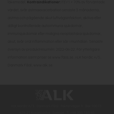
läkemedel.
Kontraindikationer:
FEV1 < 70% av förväntade
värdet, svår astmaexacerbation senaste 3 månaderna,
astma och pågående akut luftvägsinfektion, aktiva eller
dåligt kontrollerade autoimmuna sjukdomar,
immunsjukdomar eller maligna neoplastiska sjukdomar,
akut, svår oral inflammation eller sår i munhålan. Senaste
översyn av produktresumén: 2022-04-22. För ytterligare
information samt priser se www.fass.se. ALK Nordic A/S,
Danmark Filial, www.alk.se
ALK Nordic A/S ∙ Danmark Filial ∙ Faktorvägen 9 ∙ Box 10073 ∙
434 21 Kungsbacka ∙ Sverige ∙ T: +46 300 185 45