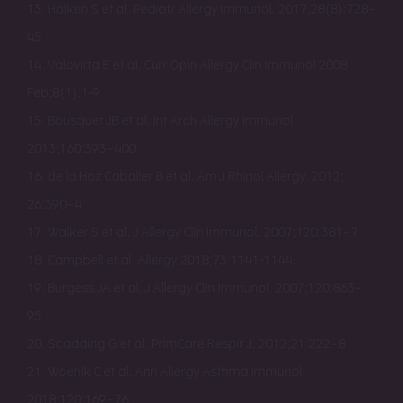
13. Halken S et al. Pediatr Allergy Immunol. 2017;28(8):728–
45
14. Valovirta E et al. Curr Opin Allergy Clin Immunol 2008
Feb;8(1):1-9
15. Bousquet JB et al. Int Arch Allergy Immunol
2013;160:393–400
16. de la Hoz Caballer B et al. Am J Rhinol Allergy. 2012;
26:390–4
17. Walker S et al. J Allergy Clin Immunol. 2007;120:381–7
18. Campbell et al. Allergy 2018;73:1141-1144.
19. Burgess JA et al. J Allergy Clin Immunol. 2007;120:863–
95
20. Scadding G et al. PrimCare Respir J. 2012;21:222–8
21. Woehlk C et al. Ann Allergy Asthma Immunol.
2018;120:169–76