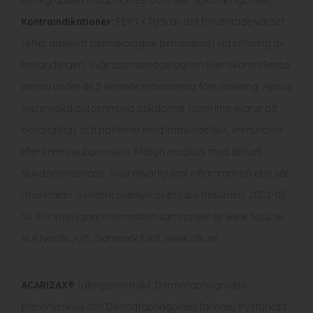
björkgruppen (hudpricktest och/eller specifikt IgE-test).
Kontraindikationer:
FEV1 <70 % av det förväntade värdet
(efter adekvat farmakologisk behandling) vid initiering av
behandlingen. Svår astmaexacerbation eller okontrollerad
astma under de 3 senaste månaderna före initiering. Aktiva
systemiska autoimmuna sjukdomar (som inte svarar på
behandling) och patienter med immundefekt, immunbrist
eller immunsuppression. Malign neoplasi med aktuell
sjukdomsrelevans. Akut allvarlig oral inflammation eller sår
i munhålan. Senaste översyn av produktresumén: 2022-03-
14. För ytterligare information samt priser se www.fass.se.
ALK Nordic A/S, Danmark Filial, www.alk.se
ACARIZAX®
(allergenextrakt, Dermatophagoides
pteronyssinus och Dermatophagoides farinae) frystorkad