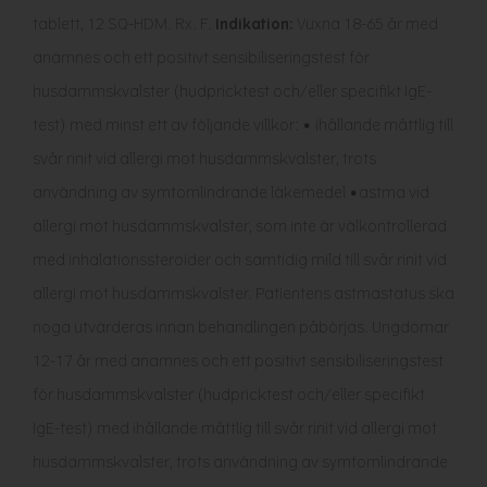
tablett, 12 SQ-HDM. Rx. F.
Indikation:
Vuxna 18-65 år med
anamnes och ett positivt sensibiliseringstest för
husdammskvalster (hudpricktest och/eller specifikt IgE-
test) med minst ett av följande villkor: • ihållande måttlig till
svår rinit vid allergi mot husdammskvalster, trots
användning av symtomlindrande läkemedel •astma vid
allergi mot husdammskvalster, som inte är välkontrollerad
med inhalationssteroider och samtidig mild till svår rinit vid
allergi mot husdammskvalster. Patientens astmastatus ska
noga utvärderas innan behandlingen påbörjas. Ungdomar
12-17 år med anamnes och ett positivt sensibiliseringstest
för husdammskvalster (hudpricktest och/eller specifikt
IgE-test) med ihållande måttlig till svår rinit vid allergi mot
husdammskvalster, trots användning av symtomlindrande