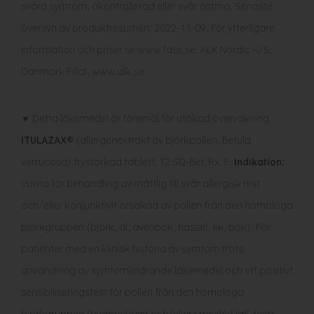
svåra symtom, okontrollerad eller svår astma. Senaste
översyn av produktresumén: 2022-11-09. För ytterligare
information och priser se www.fass.se. ALK Nordic A/S,
Danmark Filial, www.alk.se
▼ Detta läkemedel är föremål för utökad övervakning.
ITULAZAX®
(allergenextrakt av björkpollen, Betula
verrucosa) frystorkad tablett, 12 SQ-Bet. Rx. F.
Indikation:
Vuxna för behandling av måttlig till svår allergisk rinit
och/eller konjunktivit orsakad av pollen från den homologa
björkgruppen (björk, al, avenbok, hassel, ek, bok). För
patienter med en klinisk historia av symtom trots
användning av symtomlindrande läkemedel och ett positivt
sensibiliseringstest för pollen från den homologa