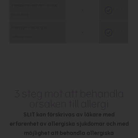
Kvarstående effekt efter avslutad
4,10,11
–
behandling
Förebygger utveckling av
7,11,13
–
astmasymtom
3 steg mot att behandla
orsaken till allergi
SLIT kan förskrivas av läkare med
erfarenhet av allergiska sjukdomar och med
möjlighet att behandla allergiska