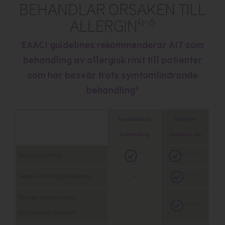
BEHANDLAR ORSAKEN TILL
4-6
ALLERGIN
EAACI guidelines rekommenderar AIT som
behandling av allergisk rinit till patienter
som har besvär trots symtomlindrande
4
behandling
Symtomatisk
Allergen
behandling
immunterapi
7-9
4,7,11,12
Reducerar symtom
4,10,12
Skapar immunologisk tolerans
–
Minskar användning av
4,10,11
–
symtomatiska läkemedel