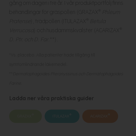
gång om dagen i tre år. I vår produktportfölj finns
®
behandlingar för gräspollen (GRAZAX
Phleum
®
Pratense
), trädpollen (ITULAZAX
Betula
®
Verrucosa
) och husdammskvalster (ACARIZAX
D. Ptr. och D. Far
.**).
*Vs. placebo. Alla patienter hade tillgång till
symtomlindrande läkemedel.
**
Dermatophagoides Pteronyssinus och Dermatophagoides
Farine.
Ladda ner våra praktiska guider
®
®
®
GRAZAX
ITULAZAX
ACARIZAX