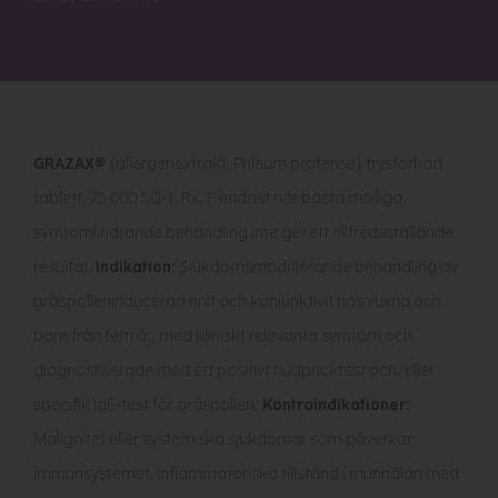
GRAZAX®
(allergenextrakt, Phleum pratense) frystorkad
tablett, 75 000 SQ-T. Rx, F endast när bästa möjliga
symtomlindrande behandling inte ger ett tillfredsställande
resultat.
Indikation:
Sjukdomsmodifierande behandling av
gräspolleninducerad rinit och konjunktivit hos vuxna och
barn från fem år, med kliniskt relevanta symtom och
diagnostiserade med ett positivt hudpricktest och/eller
specifik IgE-test för gräspollen.
Kontraindikationer:
Malignitet eller systemiska sjukdomar som påverkar
immunsystemet, inflammatoriska tillstånd i munhålan med