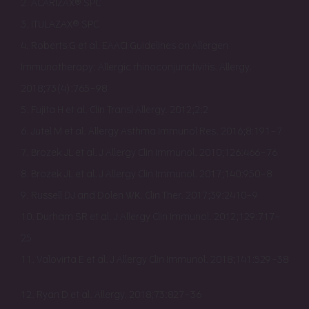
2. ACARIZAX® SPC
3. ITULAZAX® SPC
4. Roberts G et al. EAACI Guidelines on Allergen
Immunotherapy: Allergic rhinoconjunctivitis. Allergy.
2018;73(4):765–98
5. Fujita H et al. Clin Transl Allergy. 2012;2:2
6. Jutel M et al. Allergy Asthma Immunol Res. 2016;8:191–7
7. Brozek JL et al. J Allergy Clin Immunol. 2010;126:466–76
8. Brozek JL et al. J Allergy Clin Immunol. 2017;140:950–8
9. Russell DJ and Dolen WK. Clin Ther. 2017;39:2410–9
10. Durham SR et al. J Allergy Clin Immunol. 2012;129:717–
25
11. Valovirta E et al. J Allergy Clin Immunol. 2018;141:529–38
12. Ryan D et al. Allergy. 2018;73:827–36