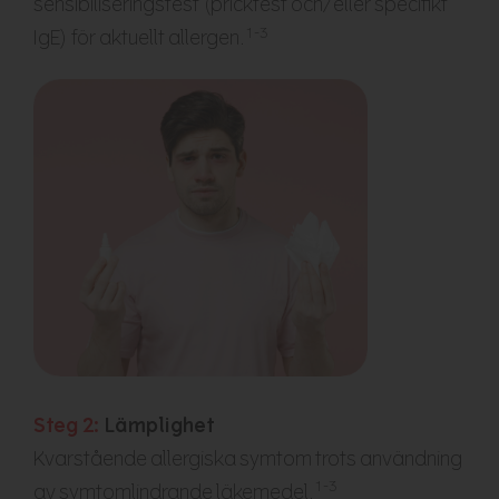
sensibiliseringstest (pricktest och/eller specifikt
1-3
IgE) för aktuellt allergen.
Steg 2:
Lämplighet
Kvarstående allergiska symtom trots användning
1-3
av symtomlindrande läkemedel.